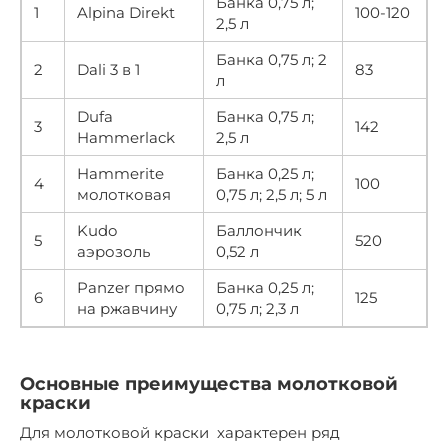
Банка 0,75 л;
1
Alpina Direkt
100-120
2,5 л
Банка 0,75 л; 2
2
Dali 3 в 1
83
л
Dufa
Банка 0,75 л;
3
142
Hammerlack
2,5 л
Hammerite
Банка 0,25 л;
4
100
молотковая
0,75 л; 2,5 л; 5 л
Kudo
Баллончик
5
520
аэрозоль
0,52 л
Panzer прямо
Банка 0,25 л;
6
125
на ржавчину
0,75 л; 2,3 л
Основные преимущества молотковой
краски
Для молотковой краски характерен ряд