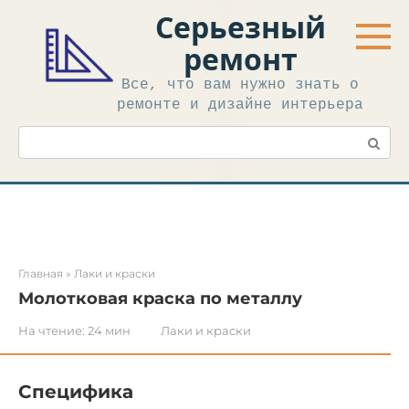
Перейти
Серьезный
к
контенту
ремонт
Все, что вам нужно знать о
ремонте и дизайне интерьера
Поиск:
Главная
»
Лаки и краски
Молотковая краска по металлу
На чтение:
24 мин
Лаки и краски
Специфика