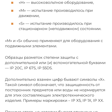
«H» — высоковольтное оборудование,
«M» — испытание производилось при
движении,
«S» — испытание производилось при
стационарном (неподвижном) состоянии.
«M» и «S» обычно применяют для оборудования с
подвижными элементами.
Образцы разметок степени защиты c
дополнительной или (и) вспомогательной буквами
— IP 20С, IP 67S, IP 55DS.
Дополнительно взамен цифр бывают символы «X».
Такой символ обозначает, что защищенность от
посторонних предметов или воды не нормируется
для этих составляющих электротехнического
изделия. Примеры маркировки – IP X5, IP 1X, IP XX.
Помимо этого, на изделии бывает отмечена не