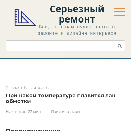
Перейти
Серьезный
к
контенту
ремонт
Все, что вам нужно знать о
ремонте и дизайне интерьера
Поиск:
Главная
»
Лаки и краски
При какой температуре плавится лак
обмотки
На чтение:
22 мин
Лаки и краски