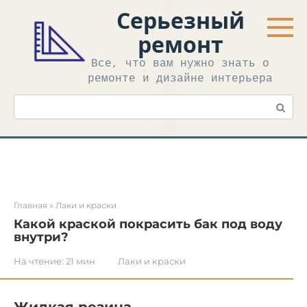
Перейти
Серьезный
к
контенту
ремонт
Все, что вам нужно знать о
ремонте и дизайне интерьера
Поиск:
Главная
»
Лаки и краски
Какой краской покрасить бак под воду
внутри?
На чтение:
21 мин
Лаки и краски