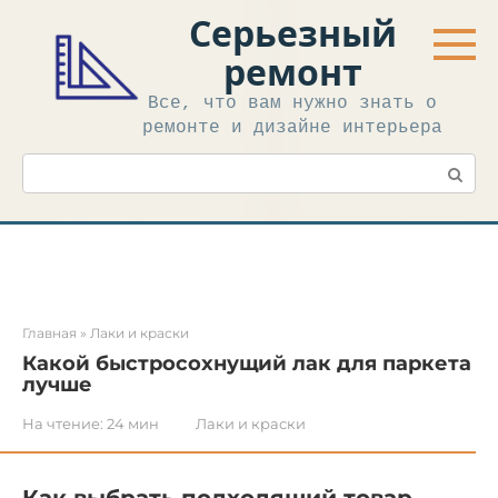
Перейти
Серьезный
к
контенту
ремонт
Все, что вам нужно знать о
ремонте и дизайне интерьера
Поиск:
Главная
»
Лаки и краски
Какой быстросохнущий лак для паркета
лучше
На чтение:
24 мин
Лаки и краски