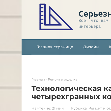
Перейти
к
Серьез
контенту
Все, что вам 
интерьера
Главная страница
Дизайн
Главная
»
Ремонт и отделка
Технологическая к
четырехгранных ко
На чтение:
21 мин
Рубрика:
Ремонт и от