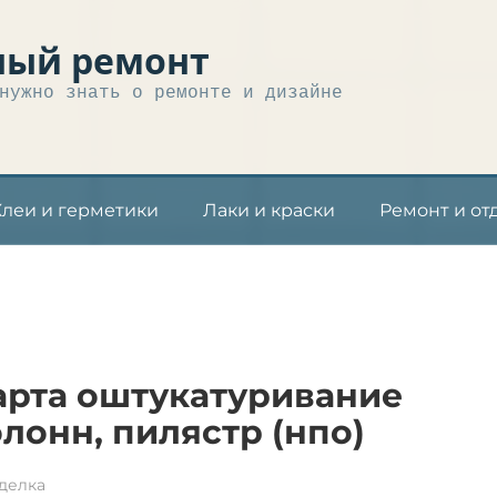
ный ремонт
нужно знать о ремонте и дизайне
Клеи и герметики
Лаки и краски
Ремонт и от
арта оштукатуривание
лонн, пилястр (нпо)
делка