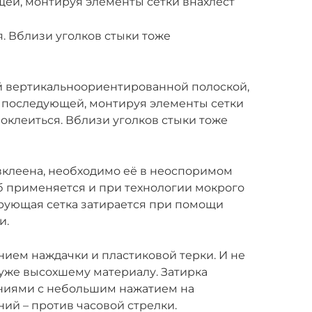
щей, монтируя элементы сетки внахлест
. Вблизи уголков стыки тоже
ой вертикальноориентированной полоской,
к последующей, монтируя элементы сетки
роклеиться. Вблизи уголков стыки тоже
 вклеена, необходимо её в неоспоримом
б применяется и при технологии мокрого
ирующая сетка затирается при помощи
и.
нием наждачки и пластиковой терки. И не
о уже высохшему материалу. Затирка
ниями с небольшим нажатием на
ий – против часовой стрелки.