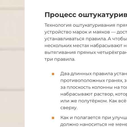
Процесс оштукатури
Технология оштукатуривания пря
устройство марок и маяков — дост
устанавливаться правила. А чтобы
нескольких местах набрасывают 
вытягивания прямых четырёхгранн
три правила.
Два длинных правила устан
противоположных гранях, з
за плоскость колонны на т
набрасывают раствор, кот
или же полутёрком. Как всё
сверху.
Как и полагается при улуч
должно наноситься не мене