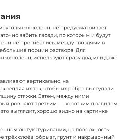
вания
моугольных колонн, не предусматривает
аточно забить гвозди, по которым и будут
 они не прогибались, между гвоздями в
небольшие порции раствора. Для
ых колонн, используют сразу два, или даже
авливают вертикально, на
акрепляя их так, чтобы их рёбра выступали
олщину стяжки. Затем, между ними
орый ровняют третьим — коротким правилом,
 это выглядит, хорошо видно на картинке
шенном оштукатуривании, на поверхность
е трёх слоёв: обрызг, грунт и накрывочный