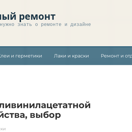
ный ремонт
нужно знать о ремонте и дизайне
Клеи и герметики
Лаки и краски
Ремонт и от
оливинилацетатной
ойства, выбор
ски