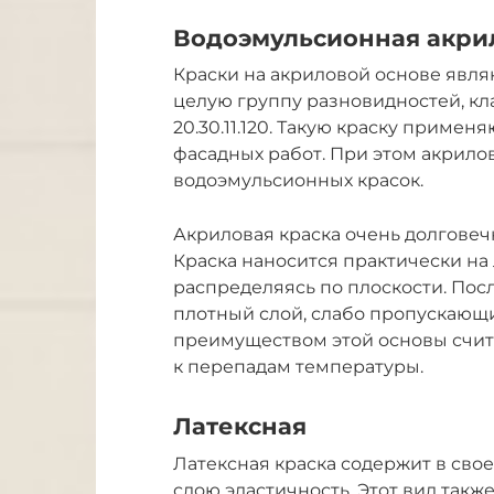
Водоэмульсионная акри
Краски на акриловой основе явля
целую группу разновидностей, 
20.30.11.120. Такую краску приме
фасадных работ. При этом акрило
водоэмульсионных красок.
Акриловая краска очень долговечна
Краска наносится практически на
распределяясь по плоскости. Посл
плотный слой, слабо пропускающи
преимуществом этой основы счита
к перепадам температуры.
Латексная
Латексная краска содержит в сво
слою эластичность. Этот вид такж