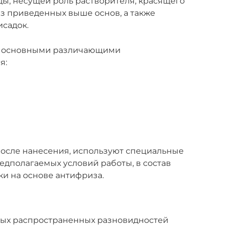
ды, несущей роль растворителя, красящего
з приведенных выше основ, а также
садок.
, основными различающими
я:
после нанесения, используют специальные
едполагаемых условий работы, в состав
ки на основе антифриза.
самых распространенных разновидностей