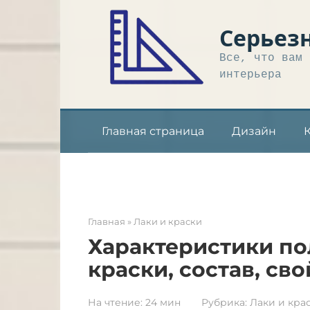
Перейти
к
Серьез
контенту
Все, что вам 
интерьера
Главная страница
Дизайн
Главная
»
Лаки и краски
Характеристики п
краски, состав, св
На чтение:
24 мин
Рубрика:
Лаки и кра