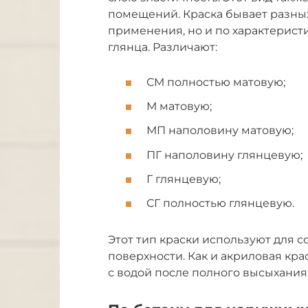
помещений. Краска бывает разных 
применения, но и по характерист
глянца. Различают:
СМ полностью матовую;
М матовую;
МП наполовину матовую;
ПГ наполовину глянцевую;
Г глянцевую;
СГ полностью глянцевую.
Этот тип краски используют для 
поверхности. Как и акриловая кра
с водой после полного высыхания