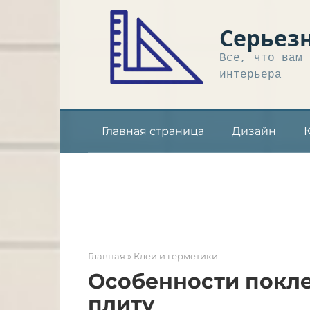
Перейти
к
Серьез
контенту
Все, что вам 
интерьера
Главная страница
Дизайн
Главная
»
Клеи и герметики
Особенности покле
плиту