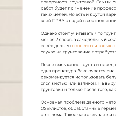
поверхность грунтовкой. Самым 
работ будет применение професс
таких целей. Но есть и другой ва
клей ПРВА с водой в соотношении 
Однако стоит учитывать, что грун
менее 2 слоёв, а самодельный сост
слоёв должен
наноситься только 
случае на грунтование потребуетс
После высыхания грунта и перед т
одна процедура. Заключается она
рекомендуется использовать белу
слоя кистью или валиком. На выс
грунтовки и только после того, ка
Основная проблема данного метод
OSB-листов, обработанные гермет
стен дома. Такое часто случается