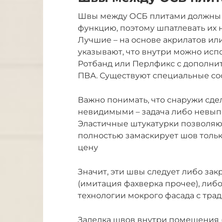
Швы между ОСБ плитами должны (
функцию, поэтому шпатлевать их
Лучшие – на основе акрилатов или
указывают, что внутри можно исп
Ротбанд или Перлфикс с дополн
ПВА. Существуют специальные со
Важно понимать, что снаружи сд
невидимыми – задача либо невып
Эластичные штукатурки позволяю
полностью замаскирует шов только 
цену
Значит, эти швы следует либо за
(имитация фахверка прочее), либ
технологии мокрого фасада с тра
Заделка швов внутри помещения (