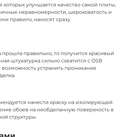
 которых улучшается качество самой плиты,
зличные неравномерности, шероховатость и
они правило, наносят сразу
 прошла правильно, то получится красивый
вная штукатурка сильно схватится с OSB
ст возможность устранить проникание
делка.
омендуется нанести краску на изолирующей
ение обоев на необделанную поверхность в
ной структуры.
тами