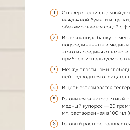
С поверхности стальной де
наждачной бумаги и щетки,
обезжиривается содой с ф
В стеклянную банку помещ
подсоединенные к медным 
этого их соединяют вместе
прибора, используемого в к
Между пластинами свободн
ней подводится отрицател
В цепь встраивается тестер
Готовится электролитный ра
медный купорос — 20 грамм,
мл, растворенная в 100 мл
Готовый раствор заливаетс