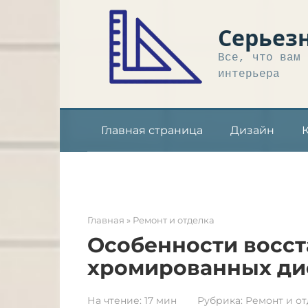
Перейти
к
Серьез
контенту
Все, что вам 
интерьера
Главная страница
Дизайн
Главная
»
Ремонт и отделка
Особенности восс
хромированных ди
На чтение:
17 мин
Рубрика:
Ремонт и от