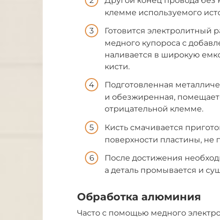
Другой конец провода без 
клемме используемого ист
Готовится электролитный р
медного купороса с добавл
наливается в широкую емко
кисти.
Подготовленная металличес
и обезжиренная, помещаетс
отрицательной клемме.
Кисть смачивается пригот
поверхности пластины, не п
После достижения необходи
а деталь промывается и суш
Обработка алюминия
Часто с помощью медного электр