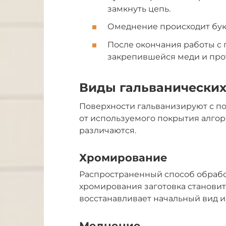
замкнуть цепь.
Омеднение происходит букв
После окончания работы с 
закрепившейся меди и про
Виды гальванически
Поверхности гальванизируют с п
от используемого покрытия алгор
различаются.
Хромирование
Распространенный способ обрабо
хромирования заготовка становитс
восстанавливает начальный вид и
Меднение