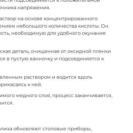
кисти подсоединяется к положительной
очника напряжения.
аствор на основе концентрированного
ением небольшого количества кислоты. Он
сть, необходимую для удобного окунания
кая деталь, очищенная от оксидной пленки
я в пустую ванночку и подсоединяется к
овленным раствором и водится вдоль
рикасаясь к ней.
мого медного слоя, процесс заканчивается,
ится.
олиза обновляют столовые приборы,