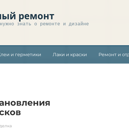
ный ремонт
нужно знать о ремонте и дизайне
Клеи и герметики
Лаки и краски
Ремонт и от
тановления
сков
делка