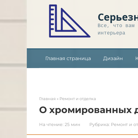
Перейти
к
Серьез
контенту
Все, что вам 
интерьера
Главная страница
Дизайн
Главная
»
Ремонт и отделка
О хромированных 
На чтение:
25 мин
Рубрика:
Ремонт и о