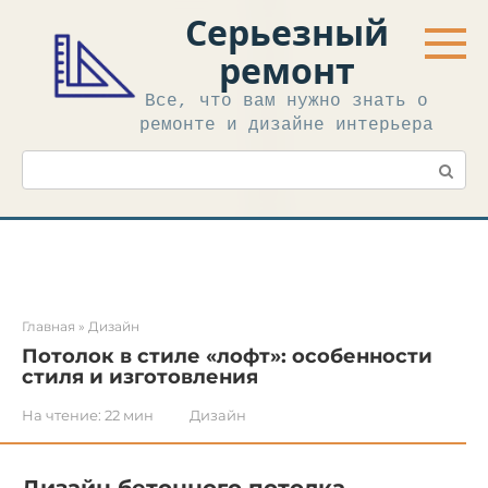
Перейти
Серьезный
к
контенту
ремонт
Все, что вам нужно знать о
ремонте и дизайне интерьера
Поиск:
Главная
»
Дизайн
Потолок в стиле «лофт»: особенности
стиля и изготовления
На чтение:
22 мин
Дизайн