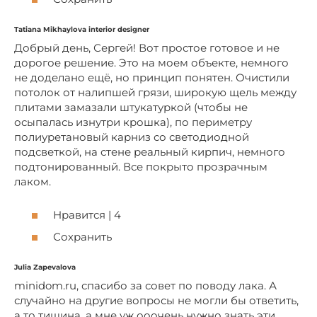
Tatiana Mikhaylova interior designer
Добрый день, Сергей! Вот простое готовое и не
дорогое решение. Это на моем объекте, немного
не доделано ещё, но принцип понятен. Очистили
потолок от налипшей грязи, широкую щель между
плитами замазали штукатуркой (чтобы не
осыпалась изнутри крошка), по периметру
полиуретановый карниз со светодиодной
подсветкой, на стене реальный кирпич, немного
подтонированный. Все покрыто прозрачным
лаком.
Нравится | 4
Сохранить
Julia Zapevalova
minidom.ru, спасибо за совет по поводу лака. А
случайно на другие вопросы не могли бы ответить,
а то тишина, а мне уж ооочень нужно знать эти