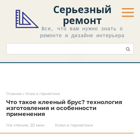
Перейти
Серьезный
к
контенту
ремонт
Все, что вам нужно знать о
ремонте и дизайне интерьера
Поиск:
Главная
»
Клеи и герметики
Что такое клееный брус? технология
изготовления и особенности
применения
На чтение:
20 мин
Клеи и герметики