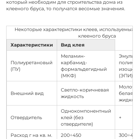
который необходим для строительства дома из
клееного бруса, то получатся весомые значения.
Некоторые характеристики клеев, используемых 
клееного бруса
Характеристики
Вид клея
Меламин-
Эмульс
Полиуретановый
карбамид-
полиме
(ПУ)
формальдегидный
изоциа
(МКФ)
(ЭПИ)
Молочн
Светло-коричневая
Внешний вид
белая
жидкость
жидкост
Однокомпонентный
Отвердитель
клей (без
+
отвердителя)
Расход г на кв. м.
200÷450
300÷450