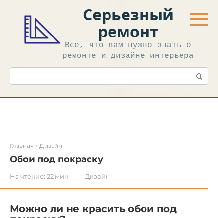
Перейти
Серьезный
к
контенту
ремонт
Все, что вам нужно знать о
ремонте и дизайне интерьера
Поиск:
Главная
»
Дизайн
Обои под покраску
На чтение:
22 мин
Дизайн
Можно ли не красить обои под