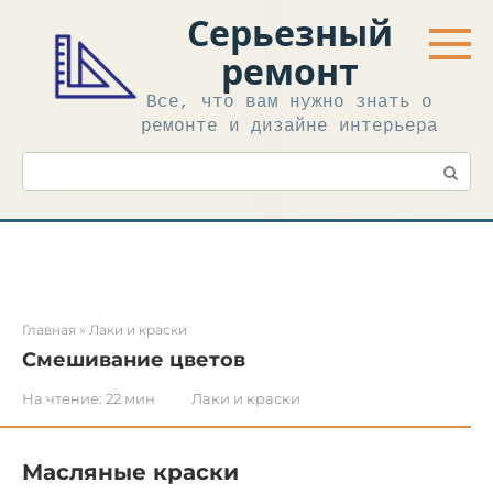
Перейти
Серьезный
к
контенту
ремонт
Все, что вам нужно знать о
ремонте и дизайне интерьера
Поиск:
Главная
»
Лаки и краски
Смешивание цветов
На чтение:
22 мин
Лаки и краски
Масляные краски