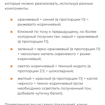
которые можно реализовать, используя разные
компоненты:
оранжевый + синий (в пропорции 1:1) =
рыжевато-коричневый;
близкий по тону к предыдущему, но более
холодный получим так: серый + оранжевый
(в пропорции 1:1);
зеленый + ярко-оранжевый (в пропорции 1:1)
+ несколько капель сиреневого = рыже-
коричневый;
светло-коричневый + темный индиго (в
пропорции 2:1) = шоколадный;
желтый + красный (в пропорции 1:1) + капля
черного = темно-коричневый (если
необходимо осветлить полученный тон,
добавьте чуточку белил).
Приведенная выше схема показывает, каких