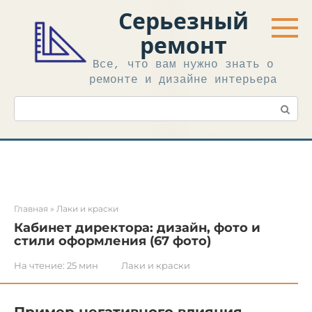
Перейти
Серьезный
к
контенту
ремонт
Все, что вам нужно знать о
ремонте и дизайне интерьера
Поиск:
Главная
»
Лаки и краски
Кабинет директора: дизайн, фото и
стили оформления (67 фото)
На чтение:
25 мин
Лаки и краски