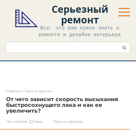
Перейти
Серьезный
к
контенту
ремонт
Все, что вам нужно знать о
ремонте и дизайне интерьера
Поиск:
Главная
»
Лаки и краски
От чего зависит скорость высыхания
быстросохнущего лака и как ее
увеличить?
На чтение:
22 мин
Лаки и краски