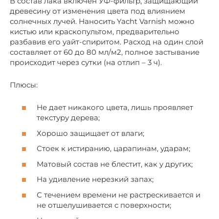
В состав лака включен УФ-фильтр, защищающий
древесину от изменения цвета под влиянием
солнечных лучей. Наносить Yacht Varnish можно
кистью или краскопультом, предварительно
разбавив его уайт-спиритом. Расход на один слой
составляет от 60 до 80 мл/м2, полное застывание
происходит через сутки (на отлип – 3 ч).
Плюсы:
Не дает никакого цвета, лишь проявляет
текстуру дерева;
Хорошо защищает от влаги;
Стоек к истиранию, царапинам, ударам;
Матовый состав не блестит, как у других;
На удивление нерезкий запах;
С течением времени не растрескивается и
не отшелушивается с поверхности;