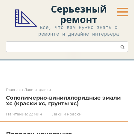
Перейти
Серьезный
к
контенту
ремонт
Все, что вам нужно знать о
ремонте и дизайне интерьера
Поиск:
Главная
»
Лаки и краски
Сополимерно-винилхлоридные эмали
хс (краски хс, грунты хс)
На чтение:
22 мин
Лаки и краски