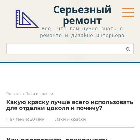
Перейти
Серьезный
к
контенту
ремонт
Все, что вам нужно знать о
ремонте и дизайне интерьера
Поиск:
Главная
»
Лаки и краски
Какую краску лучше всего использовать
для отделки цоколя и почему?
На чтение:
20 мин
Лаки и краски