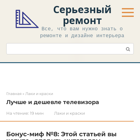
Перейти
Серьезный
к
контенту
ремонт
Все, что вам нужно знать о
ремонте и дизайне интерьера
Поиск:
Главная
»
Лаки и краски
Лучше и дешевле телевизора
На чтение:
19 мин
Лаки и краски
Бонус-миф №8: Этой статьей вы