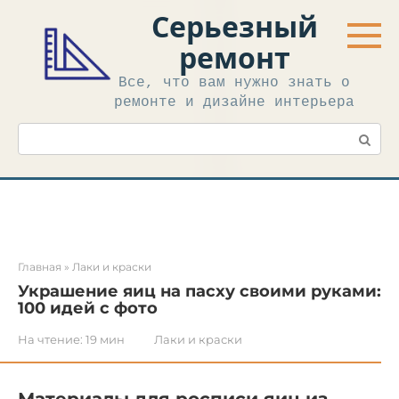
Перейти
Серьезный
к
контенту
ремонт
Все, что вам нужно знать о
ремонте и дизайне интерьера
Поиск:
Главная
»
Лаки и краски
Украшение яиц на пасху своими руками:
100 идей с фото
На чтение:
19 мин
Лаки и краски