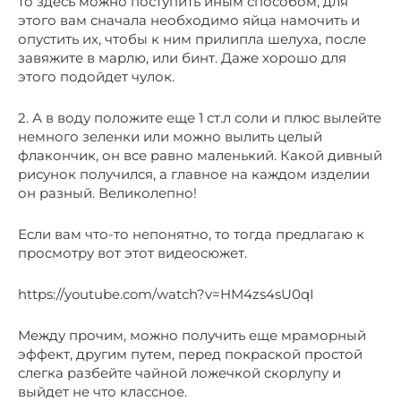
то здесь можно поступить иным способом, для
этого вам сначала необходимо яйца намочить и
опустить их, чтобы к ним прилипла шелуха, после
завяжите в марлю, или бинт. Даже хорошо для
этого подойдет чулок.
2. А в воду положите еще 1 ст.л соли и плюс вылейте
немного зеленки или можно вылить целый
флакончик, он все равно маленький. Какой дивный
рисунок получился, а главное на каждом изделии
он разный. Великолепно!
Если вам что-то непонятно, то тогда предлагаю к
просмотру вот этот видеосюжет.
https://youtube.com/watch?v=HM4zs4sU0qI
Между прочим, можно получить еще мраморный
эффект, другим путем, перед покраской простой
слегка разбейте чайной ложечкой скорлупу и
выйдет не что классное.