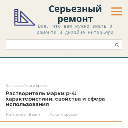
Перейти
Серьезный
к
контенту
ремонт
Все, что вам нужно знать о
ремонте и дизайне интерьера
Поиск:
Главная
»
Лаки и краски
Растворитель марки р-4:
характеристики, свойства и сфера
использования
На чтение:
18 мин
Лаки и краски