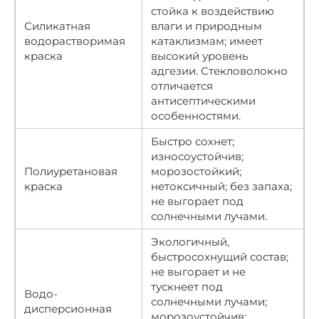
стойка к воздействию
Силикатная
влаги и природным
водорастворимая
катаклизмам; имеет
краска
высокий уровень
адгезии. Стекловолокно
отличается
антисептическими
особенностями.
Быстро сохнет;
износоустойчив;
Полиуретановая
морозостойкий;
краска
нетоксичный; без запаха;
не выгорает под
солнечными лучами.
Экологичный,
быстросохнущий состав;
не выгорает и не
тускнеет под
Водо-
солнечными лучами;
дисперсионная
морозоустойчив;