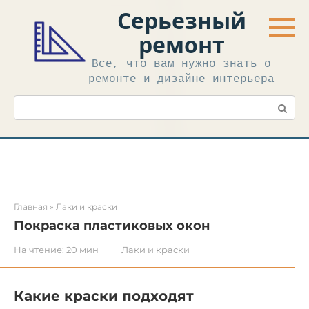
Перейти
Серьезный
к
контенту
ремонт
Все, что вам нужно знать о
ремонте и дизайне интерьера
Поиск:
Главная
»
Лаки и краски
Покраска пластиковых окон
На чтение:
20 мин
Лаки и краски
Какие краски подходят