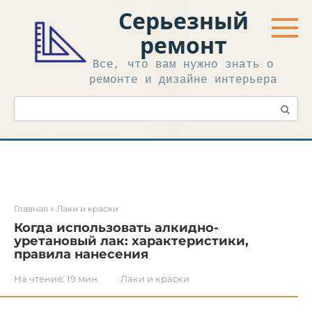
Перейти
Серьезный
к
контенту
ремонт
Все, что вам нужно знать о
ремонте и дизайне интерьера
Поиск:
Главная
»
Лаки и краски
Когда использовать алкидно-
уретановый лак: характеристики,
правила нанесения
На чтение:
19 мин
Лаки и краски