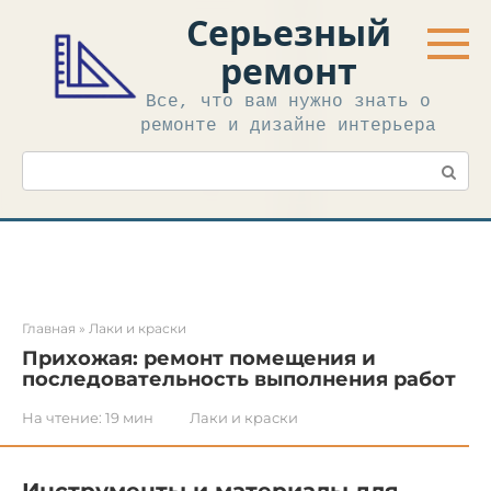
Перейти
Серьезный
к
контенту
ремонт
Все, что вам нужно знать о
ремонте и дизайне интерьера
Поиск:
Главная
»
Лаки и краски
Прихожая: ремонт помещения и
последовательность выполнения работ
На чтение:
19 мин
Лаки и краски