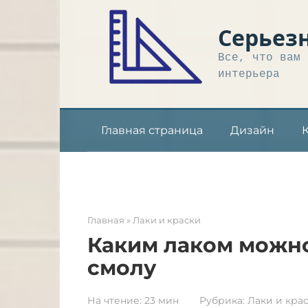
Перейти
к
Серьез
контенту
Все, что вам 
интерьера
Главная страница
Дизайн
Главная
»
Лаки и краски
Каким лаком можн
смолу
На чтение:
23 мин
Рубрика:
Лаки и кра