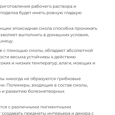
риготовления рабочего раствора и
поделка будет иметь ровную гладкую
енции эпоксидная смола способна проникать
позволяет выполнить в домашних условия,
шницу.
ые с помощью смолы, обладают абсолютной
ости весьма устойчивы к действию
соких и низких температур, влаги, моющих и
лы никогда не образуются грибковые
ни. Полимеры, входящие в состав смолы,
 и развитию болезнетворных
ется с различными пигментными
т создавать предметы интерьера и декора с