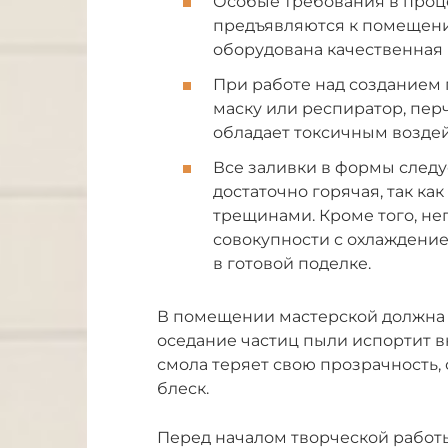
Особые требования в проц
предъявляются к помещени
оборудована качественная 
При работе над созданием 
маску или респиратор, перч
обладает токсичным воздей
Все заливки в формы следу
достаточно горячая, так к
трещинами. Кроме того, н
совокупности с охлаждени
в готовой поделке.
В помещении мастерской должна 
оседание частиц пыли испортит 
смола теряет свою прозрачность,
блеск.
Перед началом творческой работ