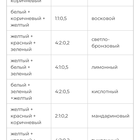
коричневый
белый +
коричневый +
1:1:0,5
восковой
желтый
желтый +
светло-
красный +
4:2:0,2
бронзовый
зеленый
желтый +
белый +
4:1:0,5
лимонный
зеленый
белый +
зеленый
4:2:0,5
кислотный
+желтый
желтый +
красный +
2:1:0,2
мандариновый
коричневый
желтый +