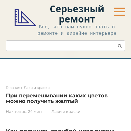
Перейти
Серьезный
к
контенту
ремонт
Все, что вам нужно знать о
ремонте и дизайне интерьера
Поиск:
Главная
»
Лаки и краски
При перемешивании каких цветов
можно получить желтый
На чтение:
24 мин
Лаки и краски