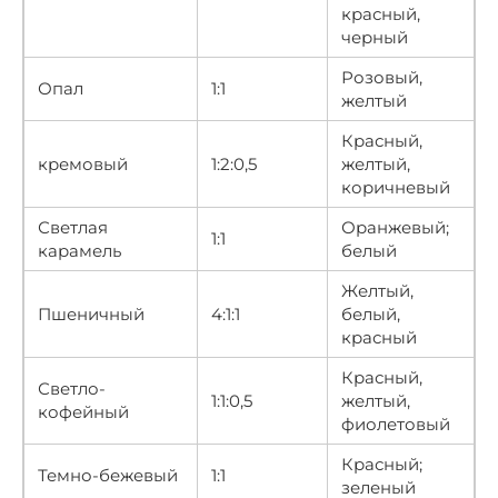
красный,
черный
Розовый,
Опал
1:1
желтый
Красный,
кремовый
1:2:0,5
желтый,
коричневый
Светлая
Оранжевый;
1:1
карамель
белый
Желтый,
Пшеничный
4:1:1
белый,
красный
Красный,
Светло-
1:1:0,5
желтый,
кофейный
фиолетовый
Красный;
Темно-бежевый
1:1
зеленый