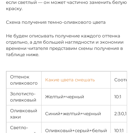
если светлый — он может частично заменить белую
краску.
Схема получения темно-оливкового цвета
Не будем описывать получение каждого оттенка
отдельно, а для большей наглядности и экономии
времени читателя представим схемы получения в
таблице ниже.
Оттенок
Какие цвета смешать
Соотно
оливкового
Золотисто-
Желтый+черный
10:1
оливковый
Оливковый
Синий+желтый+черный
2:3:0,1
хаки
Светло-
Оливковый+серый+белый
10:1:1