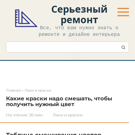
Перейти
Серьезный
к
контенту
ремонт
Все, что вам нужно знать о
ремонте и дизайне интерьера
Поиск:
Главная
»
Лаки и краски
Какие краски надо смешать, чтобы
получить нужный цвет
На чтение:
26 мин
Лаки и краски