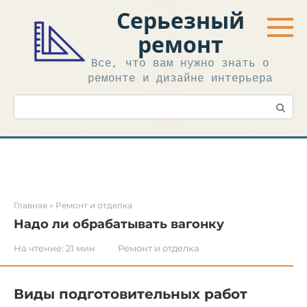
Перейти
Серьезный
к
контенту
ремонт
Все, что вам нужно знать о
ремонте и дизайне интерьера
Поиск:
Главная
»
Ремонт и отделка
Надо ли обрабатывать вагонку
На чтение:
21 мин
Ремонт и отделка
Виды подготовительных работ