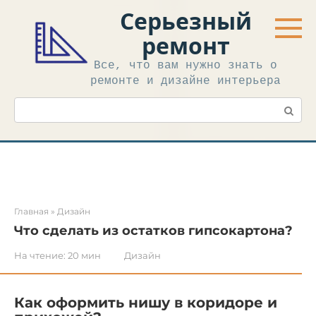
Перейти
Серьезный
к
контенту
ремонт
Все, что вам нужно знать о
ремонте и дизайне интерьера
Поиск:
Главная
»
Дизайн
Что сделать из остатков гипсокартона?
На чтение:
20 мин
Дизайн
Как оформить нишу в коридоре и