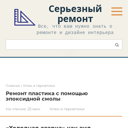
Перейти
Серьезный
к
контенту
ремонт
Все, что вам нужно знать о
ремонте и дизайне интерьера
Поиск:
Главная
»
Клеи и герметики
Ремонт пластика с помощью
эпоксидной смолы
На чтение:
25 мин
Клеи и герметики