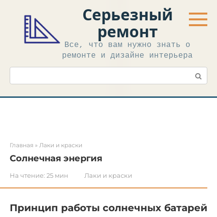
Перейти
Серьезный
к
контенту
ремонт
Все, что вам нужно знать о
ремонте и дизайне интерьера
Поиск:
Главная
»
Лаки и краски
Солнечная энергия
На чтение:
25 мин
Лаки и краски
Принцип работы солнечных батарей