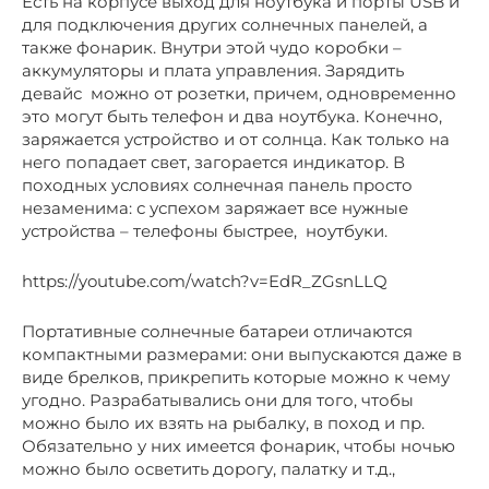
Есть на корпусе выход для ноутбука и порты USB и
для подключения других солнечных панелей, а
также фонарик. Внутри этой чудо коробки –
аккумуляторы и плата управления. Зарядить
девайс можно от розетки, причем, одновременно
это могут быть телефон и два ноутбука. Конечно,
заряжается устройство и от солнца. Как только на
него попадает свет, загорается индикатор. В
походных условиях солнечная панель просто
незаменима: с успехом заряжает все нужные
устройства – телефоны быстрее, ноутбуки.
https://youtube.com/watch?v=EdR_ZGsnLLQ
Портативные солнечные батареи отличаются
компактными размерами: они выпускаются даже в
виде брелков, прикрепить которые можно к чему
угодно. Разрабатывались они для того, чтобы
можно было их взять на рыбалку, в поход и пр.
Обязательно у них имеется фонарик, чтобы ночью
можно было осветить дорогу, палатку и т.д.,