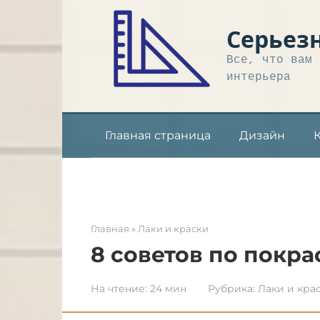
Перейти
к
Серьез
контенту
Все, что вам 
интерьера
Главная страница
Дизайн
Главная
»
Лаки и краски
8 советов по покр
На чтение:
24 мин
Рубрика:
Лаки и кра