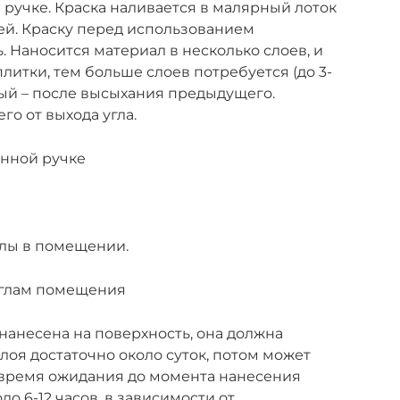
 ручке. Краска наливается в малярный лоток
ней. Краску перед использованием
 Наносится материал в несколько слоев, и
плитки, тем больше слоев потребуется (до 3-
дый – после высыхания предыдущего.
о от выхода угла.
инной ручке
глы в помещении.
углам помещения
 нанесена на поверхность, она должна
лоя достаточно около суток, потом может
 время ожидания до момента нанесения
ло 6-12 часов, в зависимости от