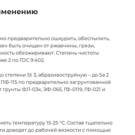
именению
о предварительно ошкурить, обеспылить,
жен быть очищен от ржавчины, грязи,
хность обезжиривают. Степень чистоты
е 2 по ГОС 9.402.
 степени St 3, абразивоструйную – до Sa 2
 ПФ-115 по предварительно загрунтованной
грунты ФЛ-03к, ЭФ-065, ГФ-0119, ГФ-021 и
еть температуру 15-25 °С. Состав тщательно
и доводят до рабочей вязкости с помощью