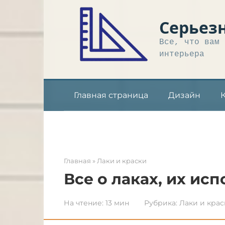
Перейти
к
Серьез
контенту
Все, что вам 
интерьера
Главная страница
Дизайн
Главная
»
Лаки и краски
Все о лаках, их ис
На чтение:
13 мин
Рубрика:
Лаки и крас