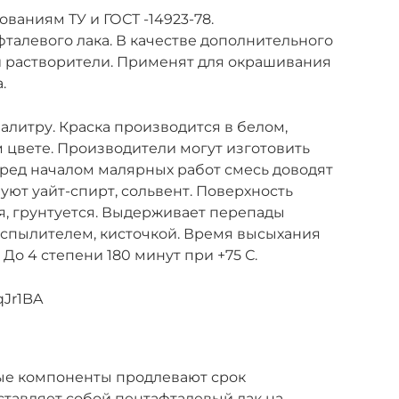
ованиям ТУ и ГОСТ -14923-78.
фталевого лака. В качестве дополнительного
и растворители. Применят для окрашивания
.
литру. Краска производится в белом,
м цвете. Производители могут изготовить
ред началом малярных работ смесь доводят
уют уайт-спирт, сольвент. Поверхность
я, грунтуется. Выдерживает перепады
аспылителем, кисточкой. Время высыхания
 До 4 степени 180 минут при +75 С.
qJr1BA
ые компоненты продлевают срок
ставляет собой пентафталевый лак на