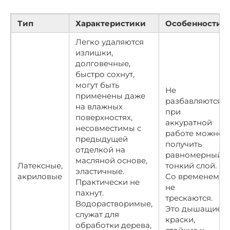
Тип
Характеристики
Особенности
Легко удаляются
излишки,
долговечные,
быстро сохнут,
могут быть
Не
применены даже
разбавляются,
на влажных
при
поверхностях,
аккуратной
несовместимы с
работе можно
предыдущей
получить
отделкой на
равномерный
масляной основе,
Латексные,
тонкий слой.
эластичные.
акриловые
Со временем
Практически не
не
пахнут.
трескаются.
Водорастворимые,
Это дышащие
служат для
краски,
обработки дерева,