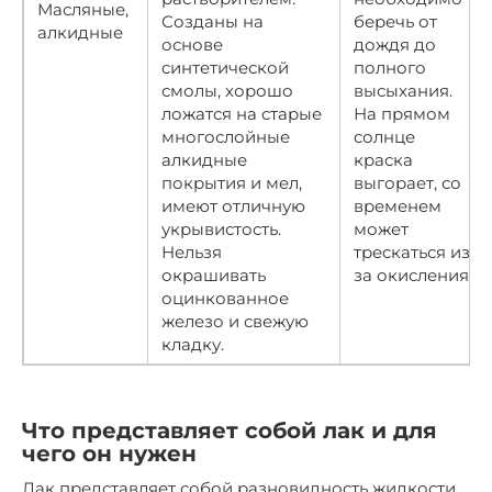
Масляные,
Созданы на
беречь от
алкидные
основе
дождя до
синтетической
полного
смолы, хорошо
высыхания.
ложатся на старые
На прямом
многослойные
солнце
алкидные
краска
покрытия и мел,
выгорает, со
имеют отличную
временем
укрывистость.
может
Нельзя
трескаться из-
окрашивать
за окисления.
оцинкованное
железо и свежую
кладку.
Что представляет собой лак и для
чего он нужен
Лак представляет собой разновидность жидкости,