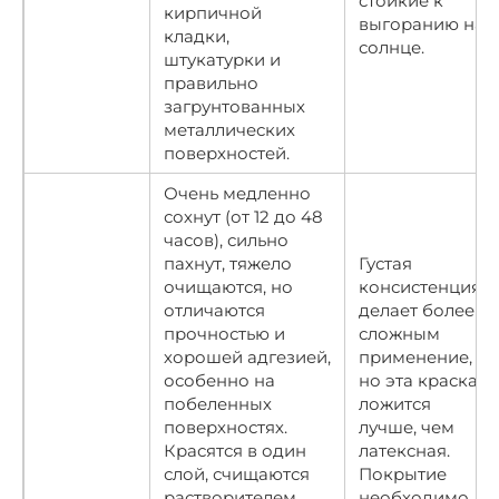
стойкие к
кирпичной
выгоранию на
кладки,
солнце.
штукатурки и
правильно
загрунтованных
металлических
поверхностей.
Очень медленно
сохнут (от 12 до 48
часов), сильно
пахнут, тяжело
Густая
очищаются, но
консистенция
отличаются
делает более
прочностью и
сложным
хорошей адгезией,
применение,
особенно на
но эта краска
побеленных
ложится
поверхностях.
лучше, чем
Красятся в один
латексная.
слой, счищаются
Покрытие
растворителем.
необходимо