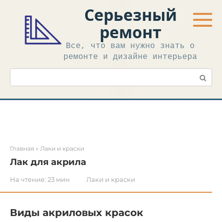
Перейти
Серьезный
к
контенту
ремонт
Все, что вам нужно знать о
ремонте и дизайне интерьера
Поиск:
Главная
»
Лаки и краски
Лак для акрила
На чтение:
23 мин
Лаки и краски
Виды акриловых красок