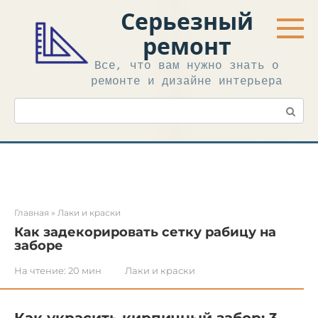
Перейти
Серьезный
к
контенту
ремонт
Все, что вам нужно знать о
ремонте и дизайне интерьера
Поиск:
Главная
»
Лаки и краски
Как задекорировать сетку рабицу на
заборе
На чтение:
20 мин
Лаки и краски