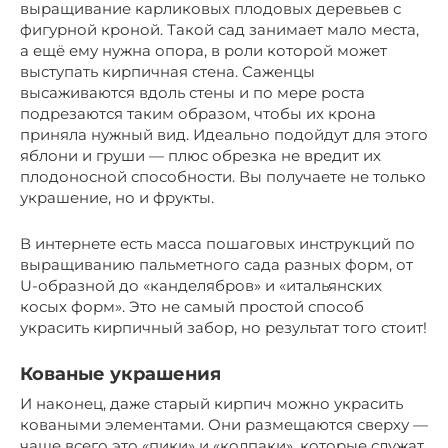
выращивание карликовых плодовых деревьев с
фигурной кроной. Такой сад занимает мало места,
а ещё ему нужна опора, в роли которой может
выступать кирпичная стена. Саженцы
высаживаются вдоль стены и по мере роста
подрезаются таким образом, чтобы их крона
приняла нужный вид. Идеально подойдут для этого
яблони и груши — плюс обрезка не вредит их
плодоносной способности. Вы получаете не только
украшение, но и фрукты.
В интернете есть масса пошаговых инструкций по
выращиванию пальметного сада разных форм, от
U-образной до «канделябров» и «итальянских
косых форм». Это не самый простой способ
украсить кирпичный забор, но результат того стоит!
Кованые украшения
И наконец, даже старый кирпич можно украсить
коваными элементами. Они размещаются сверху —
чаще всего это «пики» и «колпаки», которые служат