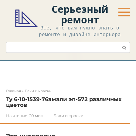
Перейти
Серьезный
к
контенту
ремонт
Все, что вам нужно знать о
ремонте и дизайне интерьера
Поиск:
Главная
»
Лаки и краски
Ту 6-10-1539-76эмали эп-572 различных
цветов
На чтение:
20 мин
Лаки и краски