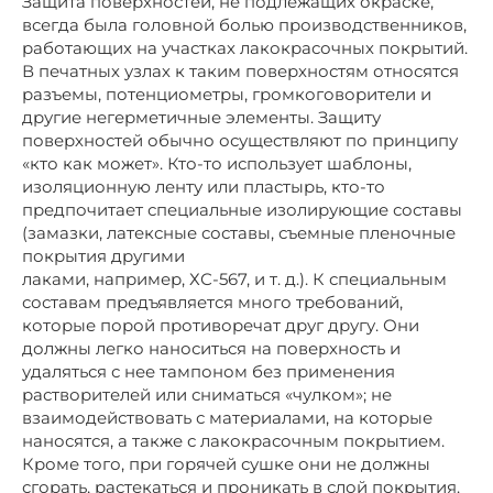
Защита поверхностей, не подлежащих окраске,
всегда была головной болью производственников,
работающих на участках лакокрасочных покрытий.
В печатных узлах к таким поверхностям относятся
разъемы, потенциометры, громкоговорители и
другие негерметичные элементы. Защиту
поверхностей обычно осуществляют по принципу
«кто как может». Кто-то использует шаблоны,
изоляционную ленту или пластырь, кто-то
предпочитает специальные изолирующие составы
(замазки, латексные составы, съемные пленочные
покрытия другими
лаками, например, ХС-567, и т. д.). К специальным
составам предъявляется много требований,
которые порой противоречат друг другу. Они
должны легко наноситься на поверхность и
удаляться с нее тампоном без применения
растворителей или сниматься «чулком»; не
взаимодействовать с материалами, на которые
наносятся, а также с лакокрасочным покрытием.
Кроме того, при горячей сушке они не должны
сгорать, растекаться и проникать в слой покрытия.