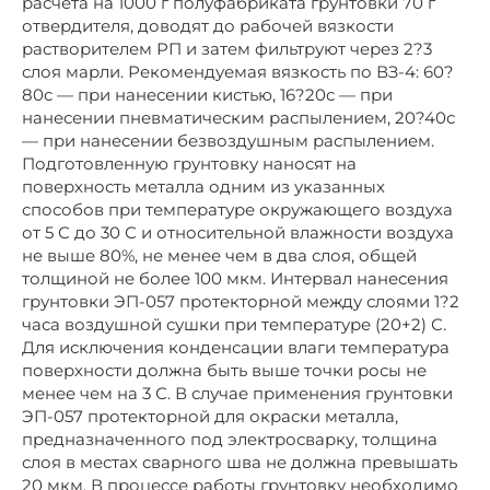
расчета на 1000 г полуфабриката грунтовки 70 г
отвердителя, доводят до рабочей вязкости
растворителем РП и затем фильтруют через 2?3
слоя марли. Рекомендуемая вязкость по ВЗ-4: 60?
80с — при нанесении кистью, 16?20с — при
нанесении пневматическим распылением, 20?40с
— при нанесении безвоздушным распылением.
Подготовленную грунтовку наносят на
поверхность металла одним из указанных
способов при температуре окружающего воздуха
от 5 С до 30 С и относительной влажности воздуха
не выше 80%, не менее чем в два слоя, общей
толщиной не более 100 мкм. Интервал нанесения
грунтовки ЭП-057 протекторной между слоями 1?2
часа воздушной сушки при температуре (20+2) С.
Для исключения конденсации влаги температура
поверхности должна быть выше точки росы не
менее чем на 3 С. В случае применения грунтовки
ЭП-057 протекторной для окраски металла,
предназначенного под электросварку, толщина
слоя в местах сварного шва не должна превышать
20 мкм. В процессе работы грунтовку необходимо