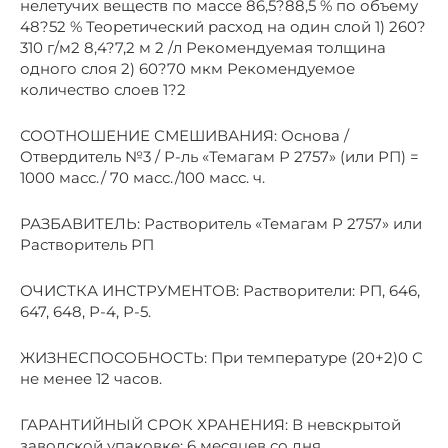
нелетучих веществ по массе 86,5?88,5 % по объему
48?52 % Теоретический расход на один слой 1) 260?
310 г/м2 8,4?7,2 м 2 /л Рекомендуемая толщина
одного слоя 2) 60?70 мкм Рекомендуемое
количество слоев 1?2
СООТНОШЕНИЕ СМЕШИВАНИЯ: Основа /
Отвердитель №3 / Р-ль «Темагам Р 2757» (или РП) =
1000 масс./ 70 масс./100 масс. ч.
РАЗБАВИТЕЛЬ: Растворитель «Темагам Р 2757» или
Растворитель РП
ОЧИСТКА ИНСТРУМЕНТОВ: Растворители: РП, 646,
647, 648, Р-4, Р-5.
ЖИЗНЕСПОСОБНОСТЬ: При температуре (20+2)0 С
не менее 12 часов.
ГАРАНТИЙНЫЙ СРОК ХРАНЕНИЯ: В невскрытой
заводской упаковке: 6 месяцев со дня