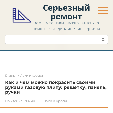
Перейти
Серьезный
к
контенту
ремонт
Все, что вам нужно знать о
ремонте и дизайне интерьера
Поиск:
Главная
»
Лаки и краски
Как и чем можно покрасить своими
руками газовую плиту: решетку, панель,
ручки
На чтение:
21 мин
Лаки и краски