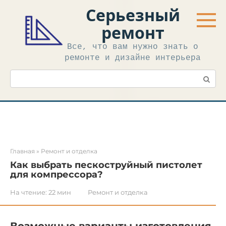
Перейти
Серьезный
к
контенту
ремонт
Все, что вам нужно знать о
ремонте и дизайне интерьера
Поиск:
Главная
»
Ремонт и отделка
Как выбрать пескоструйный пистолет
для компрессора?
На чтение:
22 мин
Ремонт и отделка