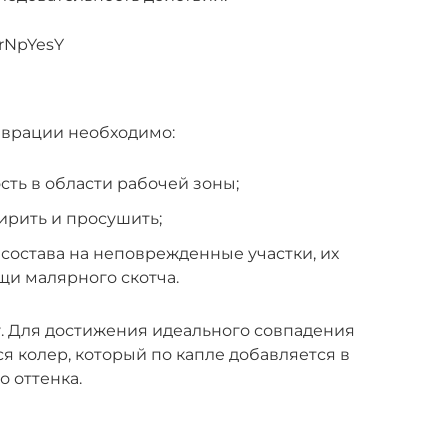
LrNpYesY
аврации необходимо:
сть в области рабочей зоны;
ирить и просушить;
состава на неповрежденные участки, их
щи малярного скотча.
. Для достижения идеального совпадения
я колер, который по капле добавляется в
о оттенка.