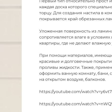
Первый тип относительно прост и
каждая доска которого специальн
торцу. Для создания настила в к
покрывается край обрезанных ла
Уложенная поверхность из ламина
сопротивляется влаге в условиях
квартиры, где не делают влажную 
При помощи материалов, имеющих 
красивые и долговечные покрытия 
проливы жидкости. Также, приме
оформить ванную комнату, бани, с
на открытом воздухе, балконов.
https://youtube.com/watch?v=y6vt
https://youtube.com/watch?v=n