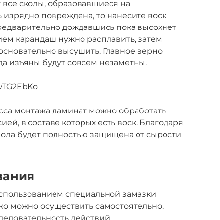
т все сколы, образовавшиеся на
ь изрядно повреждена, то нанесите воск
предварительно дождавшись пока высохнет
ем карандаш нужно расплавить, затем
основательно высушить. Главное верно
да изъяны будут совсем незаметны.
owTG2EbKo
есса монтажа ламинат можно обработать
ей, в составе которых есть воск. Благодаря
пола будет полностью защищена от сырости
вания
использованием специальной замазки
гко можно осуществить самостоятельно.
ледовательность действий.