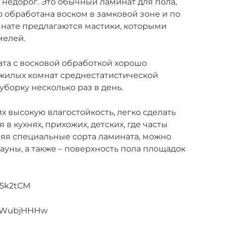
 недорог. Это обычный ламинат для пола,
о обработана воском в замковой зоне и по
омнате предлагаются мастики, которыми
мелей.
та с восковой обработкой хорошо
 жилых комнат среднестатистической
уборку несколько раз в день.
высокую влагостойкость, легко сделать
в кухнях, прихожих, детских, где часты
няя специальные сорта ламината, можно
ауны, а также – поверхность пола площадок
75k2tCM
WQWubjHHHw