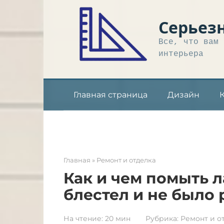
Перейти
к
Серьез
контенту
Все, что вам 
интерьера
Главная страница
Дизайн
Главная
»
Ремонт и отделка
Как и чем помыть 
блестел и не было
На чтение:
20 мин
Рубрика:
Ремонт и о