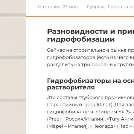
На чтение:
23 мин
Рубрика:
Ремонт и о
Разновидности и при
гидрофобизации
Сейчас на строительном рынке п
гидрофобизаторов (есть из чего в
разделить на три основных групп
Гидрофобизаторы на ос
растворителя
Это составы глубокого проникнов
(гарантийный срок 10 лет). Для 
гидрофобизаторы: «Типром У» (Sazi
(Preel – Россия/Италия), «Tury Анти
(Mapei – Италия), «Неогард» (Нео – 