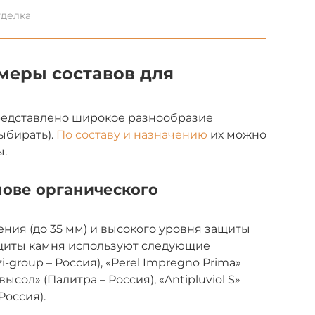
тделка
меры составов для
редставлено широкое разнообразие
ыбирать).
По составу и назначению
их можно
ы.
нове органического
ения (до 35 мм) и высокого уровня защиты
защиты камня используют следующие
-group – Россия), «Perel Impregno Prima»
высол» (Палитра – Россия), «Antipluviol S»
Россия).