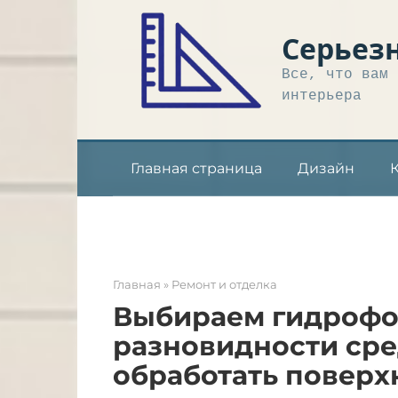
Перейти
к
Серьез
контенту
Все, что вам 
интерьера
Главная страница
Дизайн
Главная
»
Ремонт и отделка
Выбираем гидрофоб
разновидности сре
обработать поверх