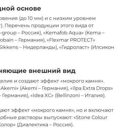
дной основе
вения (до 10 мм) и с низким уровнем
). Перечень продукции этого вида от
-group – Россия), «Kemafob Aqua» (Kema –
Gobain – Германия), «Flexmar PROTECT»
 (Sikkens – Нидерланды), «Гидроласт» (Илсикон
еняющие внешний вид
делия и создают эффект «мокрого камня».
Akemi» (Akemi – Германия), «Ilpa Extra Drops»
 – Германия), «Idea XC» (Bellinzoni – Италия).
дают эффект «мокрого камня», но и включают
обные растворы выпускают: «Stone Colour
Колор» (Диалектика – Россия).