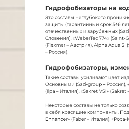
Гидрофобизаторы на во
Это составы неглубокого проникно
защиты (гарантийный срок 5÷6 лет
отечественных и зарубежных (Sazi
Словения), «WeberTec 774» (Saint-
(Flexmar – Австрия), Alpha Aqua Si
– Россия).
Гидрофобизаторы, изм
Такие составы усиливают цвет из
Основными (Sazi-group – Россия), «
(Ilpa – Италия), «Sakret VSI» (Sakret
Некоторые составы не только соз
в себя красящие компоненты. Под
Ehnancer» (Faber – Италия), «Роса-