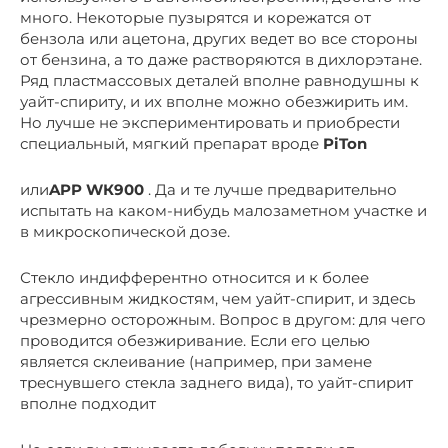
много. Некоторые пузырятся и корежатся от
бензола или ацетона, других ведет во все стороны
от бензина, а то даже растворяются в дихлорэтане.
Ряд пластмассовых деталей вполне равнодушны к
уайт-спириту, и их вполне можно обезжирить им.
Но лучше не экспериментировать и приобрести
специальный, мягкий препарат вроде
PiTon
или
APP WК900
. Да и те лучше предварительно
испытать на каком-нибудь малозаметном участке и
в микроскопической дозе.
Стекло индифферентно относится и к более
агрессивным жидкостям, чем уайт-спирит, и здесь
чрезмерно осторожным. Вопрос в другом: для чего
проводится обезжиривание. Если его целью
является склеивание (например, при замене
треснувшего стекла заднего вида), то уайт-спирит
вполне подходит