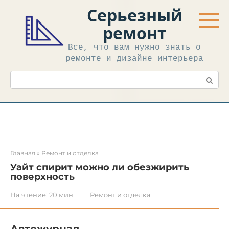
Перейти
Серьезный
к
контенту
ремонт
Все, что вам нужно знать о
ремонте и дизайне интерьера
Поиск:
Главная
»
Ремонт и отделка
Уайт спирит можно ли обезжирить
поверхность
На чтение:
20 мин
Ремонт и отделка