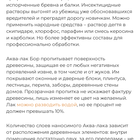
испорченные бревна и балки. Инсектицидные
растворы выгонят из убежищ уже обосновавшихся
вредителей и преградят дорогу новичкам. Можно
применить народные средства – раствор дегтя в
скипидаре, хлорофос, парафин или смесь керосина
и карболки. Но более эффективны составы для
профессионально обработки.
Аква-лак Бор пропитывает поверхность
древесины, защищая ее от любых негативных
проявлений извне, в том числе и от жуков. Им
покрывают оконные и дверные блоки, плинтуса,
лестницы, перила, заборы, деревянные стены
домов. Прозрачная пропитка не искажает фактуру
древесины, лишь изменяет ее цвет на желаемый.
Лак
можно разводить водой
, но ее процент не
должен превышать 10%.
Количество слоев наносимого Аква-лака зависит
от расположения деревянных элементов: внутри
помещения достаточно двух, за его пределами – не