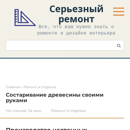
Перейти
Серьезный
к
контенту
ремонт
Все, что вам нужно знать о
ремонте и дизайне интерьера
Поиск:
Главная
»
Ремонт и отделка
Состаривание древесины своими
руками
На чтение:
24 мин
Ремонт и отделка