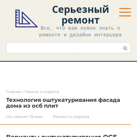
Перейти
Серьезный
к
контенту
ремонт
Все, что вам нужно знать о
ремонте и дизайне интерьера
Поиск:
Главная
»
Ремонт и отделка
Технология оштукатуривания фасада
дома из осб плит
На чтение:
19 мин
Ремонт и отделка