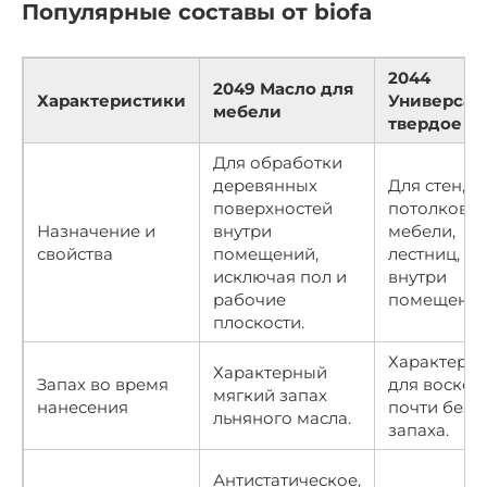
Популярные составы от biofa
2044
2049 Масло для
Характеристики
Универсал
мебели
твердое м
Для обработки
деревянных
Для стен,
поверхностей
потолков,
Назначение и
внутри
мебели,
свойства
помещений,
лестниц, п
исключая пол и
внутри
рабочие
помещений
плоскости.
Характерн
Характерный
Запах во время
для восков,
мягкий запах
нанесения
почти без
льняного масла.
запаха.
Антистатическое,