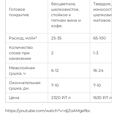
бесцветное,
Твердое,
Готовое
шелковистое,
износостой
покрытие
стойкое к
шелковист
пятнам вина и
матовое.
кофе.
Расход, мл/м²
25-35
65-100
Количество
слоев при
2
1-3
нанесении
Межслойная
6-12
16-24
сушка, ч
Окончательная
7-10
7-10
сушка, дн.
Цена
2320 ₽/1 л
1630 ₽/1 л
https://youtube.com/watch?v=djZoAMgefbc