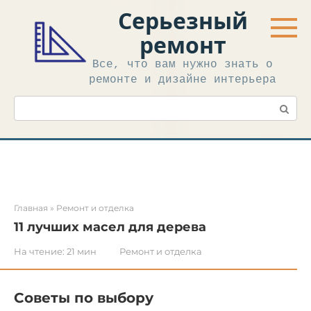
Перейти
Серьезный
к
контенту
ремонт
Все, что вам нужно знать о
ремонте и дизайне интерьера
Поиск:
Главная
»
Ремонт и отделка
11 лучших масел для дерева
На чтение:
21 мин
Ремонт и отделка
Советы по выбору