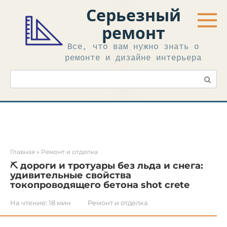
Перейти
Серьезный
к
контенту
ремонт
Все, что вам нужно знать о
ремонте и дизайне интерьера
Поиск:
Главная
»
Ремонт и отделка
⛏ дороги и тротуары без льда и снега:
удивительные свойства
токопроводящего бетона shot crete
На чтение:
18 мин
Ремонт и отделка