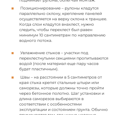
поднимает рулоны, облегчая монтаж.
Позиционирование – рулоны кладутся
параллельно склону, крепление панелей
осуществляется на верху склона к траншее.
Когда слои кладутся внахлест, нужно
следить, чтобы перехлест был равен
минимум 10 сантиметрам по направлению
водного потока.
Увлажнение стыков – участки под
перехлестнутыми секциями пропитываются
водой (после материал еще пару часов
будет пластичным).
Швы – на расстоянии в 5 сантиметров от
края стыка крепят стальные штыри или
саморезы, которые должны точно пройти
через бетонное полотно. Шаг установки и
длина саморезов выбираются в
соответствии с особенностями
эксплуатации и состоянием грунта. Обычно
применяются там, где нужно надежно