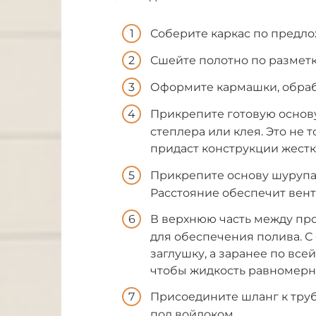
Соберите каркас по предл
Сшейте полотно по разметк
Оформите кармашки, обраб
Прикрепите готовую основ
степлера или клея. Это не 
придаст конструкции жестк
Прикрепите основу шурупам
Расстояние обеспечит вент
В верхнюю часть между пр
для обеспечения полива. С
заглушку, а заранее по вс
чтобы жидкость равномерно
Присоедините шланг к труб
под войлоком.