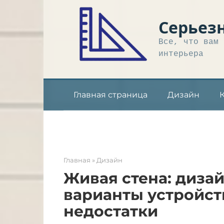
Перейти
к
Серьез
контенту
Все, что вам 
интерьера
Главная страница
Дизайн
Главная
»
Дизайн
Живая стена: диза
варианты устройств
недостатки