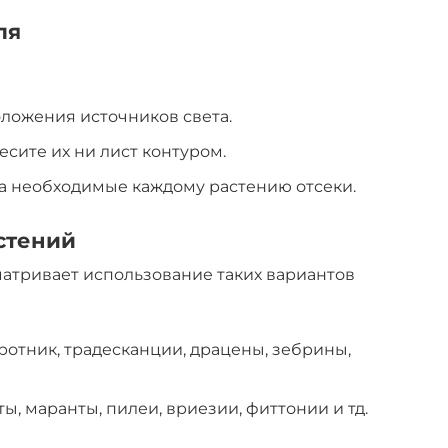
ля
ложения источников света.
сите их ни лист контуром.
а необходимые каждому растению отсеки.
стений
атривает использование таких вариантов
отник, традесканции, драцены, зебрины,
ты, маранты, пилеи, вриезии, фиттонии и тд.