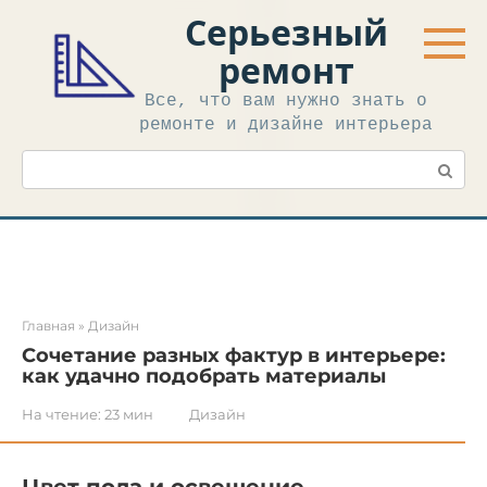
Перейти
Серьезный
к
контенту
ремонт
Все, что вам нужно знать о
ремонте и дизайне интерьера
Поиск:
Главная
»
Дизайн
Сочетание разных фактур в интерьере:
как удачно подобрать материалы
На чтение:
23 мин
Дизайн