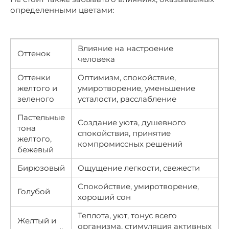
определенными цветами:
Влияние на настроение
Оттенок
человека
Оттенки
Оптимизм, спокойствие,
желтого и
умиротворение, уменьшение
зеленого
усталости, расслабление
Пастельные
Создание уюта, душевного
тона
спокойствия, принятие
желтого,
компромиссных решений
бежевый
Бирюзовый
Ощущение легкости, свежести
Спокойствие, умиротворение,
Голубой
хороший сон
Теплота, уют, тонус всего
Желтый и
организма, стимуляция активных