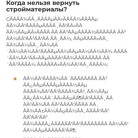
Когда нельзя вернуть
стройматериалы?
СÃÂÃÂ¾ÃÂ¸ÃÂÃÂµÃÂ»ÃÂÃÂ½ÃÂÃÂµ
ÃÂ¼ÃÂ°ÃÂÃÂµÃÂÃÂ¸ÃÂ°ÃÂ»ÃÂ
ÃÂ½ÃÂµÃÂ»ÃÂÃÂ·ÃÂ ÃÂ²ÃÂµÃÂÃÂ½ÃÂÃÂÃÂ ÃÂ²
ÃÂ¼ÃÂ°ÃÂ³ÃÂ°ÃÂ·ÃÂ¸ÃÂ½, ÃÂµÃÂÃÂ»ÃÂ¸
ÃÂ¾ÃÂ½ÃÂ¸ ÃÂ¾ÃÂ
´ÃÂ½ÃÂ¾ÃÂ²ÃÂÃÂµÃÂ¼ÃÂµÃÂ½ÃÂ½ÃÂ¾ ÃÂÃÂ
´ÃÂ¾ÃÂ²ÃÂ»ÃÂµÃÂÃÂ²ÃÂ¾ÃÂÃÂÃÂÃÂ ÃÂ
´ÃÂ²ÃÂÃÂ¼ ÃÂÃÂÃÂ»ÃÂ¾ÃÂ²ÃÂ¸ÃÂÃÂ¼:
ÃÂ½ÃÂ°ÃÂÃÂ¾ÃÂ´ÃÂÃÂÃÂÃÂ ÃÂ²
ÃÂ¿ÃÂµÃÂÃÂµÃÂÃÂ½ÃÂµ
ÃÂÃÂ¾ÃÂ²ÃÂ°ÃÂÃÂ¾ÃÂ², ÃÂ½ÃÂµ
ÃÂ¿ÃÂ¾ÃÂ´ÃÂ»ÃÂµÃÂ¶ÃÂ°ÃÂÃÂ¸ÃÂ
ÃÂ²ÃÂ¾ÃÂ·ÃÂ²ÃÂÃÂ°ÃÂÃÂ ÃÂ¸
ÃÂ¾ÃÂ±ÃÂ¼ÃÂµÃÂ½ÃÂ, ÃÂÃÂ°ÃÂº
ÃÂºÃÂ°ÃÂº
ÃÂ¾ÃÂÃÂ¿ÃÂÃÂÃÂºÃÂ°ÃÂÃÂÃÂÃÂ ÃÂ½ÃÂ°
ÃÂ¼ÃÂµÃÂÃÂÃÂ°ÃÂ¶;