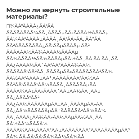
Можно ли вернуть строительные
материалы?
П¾ÃÂºÃÂÃÂ¿ÃÂ°ÃÂ
ÃÂÃÂÃÂÃÂ¾ÃÂ¸ÃÂÃÂµÃÂ»ÃÂÃÂ½ÃÂÃÂµ
ÃÂ¼ÃÂ°ÃÂÃÂµÃÂÃÂ¸ÃÂ°ÃÂ»ÃÂ, ÃÂ²ÃÂ
ÃÂ²ÃÂÃÂÃÂÃÂ¿ÃÂ°ÃÂµÃÂÃÂµ ÃÂ²
ÃÂÃÂÃÂ½ÃÂ¾ÃÂÃÂ½ÃÂÃÂµ
ÃÂ¾ÃÂÃÂ½ÃÂ¾ÃÂÃÂµÃÂ½ÃÂ¸ÃÂ ÃÂ ÃÂ¸ÃÂ
ÃÂ¿ÃÂÃÂ¾ÃÂ´ÃÂ°ÃÂ²ÃÂÃÂ¾ÃÂ¼.
ÃÂÃÂÃÂ°ÃÂ²ÃÂ¸ÃÂÃÂµÃÂ»ÃÂÃÂÃÂÃÂ²ÃÂ¾
ÃÂ½ÃÂ°ÃÂÃÂµÃÂ¹ ÃÂÃÂÃÂÃÂ°ÃÂ½ÃÂ
ÃÂ³ÃÂ°ÃÂÃÂ°ÃÂ½ÃÂÃÂ¸ÃÂÃÂÃÂµÃÂ
ÃÂÃÂ¾ÃÂ±ÃÂ»ÃÂÃÂ´ÃÂµÃÂ½ÃÂ¸ÃÂµ
ÃÂ¿ÃÂÃÂ°ÃÂ²
ÃÂ¿ÃÂ¾ÃÂÃÂÃÂµÃÂ±ÃÂ¸ÃÂÃÂµÃÂ»ÃÂ
ÃÂ¿ÃÂ¾ÃÂÃÂÃÂµÃÂ´ÃÂÃÂÃÂ²ÃÂ¾ÃÂ¼
ÃÂ¸ÃÂÃÂ¿ÃÂ¾ÃÂ»ÃÂ½ÃÂµÃÂ½ÃÂ¸ÃÂ
ÃÂ½ÃÂ¾ÃÂÃÂ¼
ÃÂÃÂ¾ÃÂ¾ÃÂÃÂ²ÃÂµÃÂÃÂÃÂÃÂ²ÃÂÃÂÃÂÃÂµÃÂ³
ÃÂ¾ ÃÂ·ÃÂ°ÃÂºÃÂ¾ÃÂ½ÃÂ¾ÃÂ