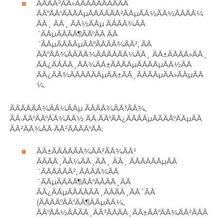
ÃÂÃÂ²ÃÂ»ÃÂÃÂÃÂÃÂÃÂ
ÃÂºÃÂ°ÃÂÃÂµÃÂÃÂÃÂ²ÃÂµÃÂ½ÃÂ½ÃÂÃÂ¼
ÃÂ¸ ÃÂ¸ ÃÂ½ÃÂµ ÃÂÃÂ¾ÃÂ
´ÃÂµÃÂÃÂ¶ÃÂ°ÃÂ ÃÂ
´ÃÂµÃÂÃÂµÃÂºÃÂÃÂ¾ÃÂ², ÃÂ
ÃÂºÃÂ¾ÃÂÃÂ¾ÃÂÃÂÃÂ¼ÃÂ¸ ÃÂ±ÃÂÃÂ»ÃÂ¸
ÃÂ¿ÃÂÃÂ¸ÃÂ¾ÃÂ±ÃÂÃÂµÃÂÃÂµÃÂ½ÃÂ
ÃÂ¿ÃÂ¾ÃÂÃÂÃÂµÃÂ±ÃÂ¸ÃÂÃÂµÃÂ»ÃÂµÃÂ
¼.
ÃÂÃÂÃÂ¾ÃÂ¼ÃÂµ ÃÂÃÂ¾ÃÂ³ÃÂ¾,
ÃÂ·ÃÂ°ÃÂºÃÂ¾ÃÂ½ ÃÂ·ÃÂ°ÃÂ¿ÃÂÃÂµÃÂÃÂ°ÃÂµÃÂ
ÃÂ²ÃÂ¾ÃÂ·ÃÂ²ÃÂÃÂ°ÃÂ:
ÃÂ±ÃÂÃÂÃÂ¾ÃÂ²ÃÂ¾ÃÂ¹
ÃÂÃÂ¸ÃÂ¼ÃÂ¸ÃÂ¸ ÃÂ¸ ÃÂÃÂÃÂµÃÂ
´ÃÂÃÂÃÂ², ÃÂÃÂ¾ÃÂ
´ÃÂµÃÂÃÂ¶ÃÂ°ÃÂÃÂ¸ÃÂ
ÃÂ¿ÃÂµÃÂÃÂÃÂ¸ÃÂÃÂ¸ÃÂ´ÃÂ
(ÃÂÃÂºÃÂ°ÃÂ¶ÃÂµÃÂ¼,
ÃÂ°ÃÂ½ÃÂÃÂ¸ÃÂ³ÃÂÃÂ¸ÃÂ±ÃÂºÃÂ¾ÃÂ²ÃÂÃ