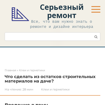
Перейти
Серьезный
к
контенту
ремонт
Все, что вам нужно знать о
ремонте и дизайне интерьера
Поиск:
Главная
»
Клеи и герметики
Что сделать из остатков строительных
материалов на даче?
На чтение:
28 мин
Клеи и герметики