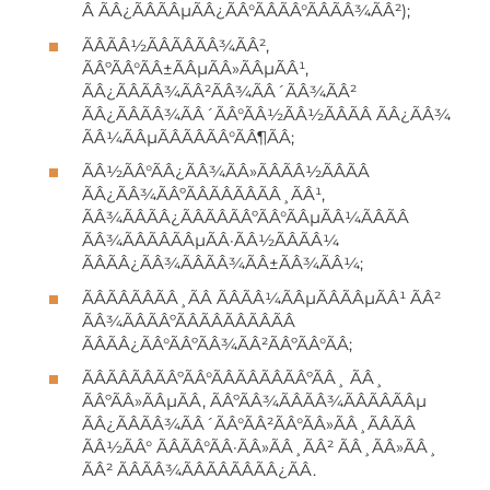
Â ÃÂ¿ÃÂÃÂµÃÂ¿ÃÂ°ÃÂÃÂ°ÃÂÃÂ¾ÃÂ²);
ÃÂÃÂ½ÃÂÃÂÃÂ¾ÃÂ²,
ÃÂºÃÂ°ÃÂ±ÃÂµÃÂ»ÃÂµÃÂ¹,
ÃÂ¿ÃÂÃÂ¾ÃÂ²ÃÂ¾ÃÂ´ÃÂ¾ÃÂ²
ÃÂ¿ÃÂÃÂ¾ÃÂ´ÃÂ°ÃÂ½ÃÂ½ÃÂÃÂ ÃÂ¿ÃÂ¾
ÃÂ¼ÃÂµÃÂÃÂÃÂ°ÃÂ¶ÃÂ;
ÃÂ½ÃÂ°ÃÂ¿ÃÂ¾ÃÂ»ÃÂÃÂ½ÃÂÃÂ
ÃÂ¿ÃÂ¾ÃÂºÃÂÃÂÃÂÃÂ¸ÃÂ¹,
ÃÂ¾ÃÂÃÂ¿ÃÂÃÂÃÂºÃÂ°ÃÂµÃÂ¼ÃÂÃÂ
ÃÂ¾ÃÂÃÂÃÂµÃÂ·ÃÂ½ÃÂÃÂ¼
ÃÂÃÂ¿ÃÂ¾ÃÂÃÂ¾ÃÂ±ÃÂ¾ÃÂ¼;
ÃÂÃÂÃÂÃÂ¸ÃÂ ÃÂÃÂ¼ÃÂµÃÂÃÂµÃÂ¹ ÃÂ²
ÃÂ¾ÃÂÃÂºÃÂÃÂÃÂÃÂÃÂ
ÃÂÃÂ¿ÃÂ°ÃÂºÃÂ¾ÃÂ²ÃÂºÃÂ°ÃÂ;
ÃÂÃÂÃÂÃÂºÃÂ°ÃÂÃÂÃÂÃÂºÃÂ¸ ÃÂ¸
ÃÂºÃÂ»ÃÂµÃÂ, ÃÂºÃÂ¾ÃÂÃÂ¾ÃÂÃÂÃÂµ
ÃÂ¿ÃÂÃÂ¾ÃÂ´ÃÂ°ÃÂ²ÃÂ°ÃÂ»ÃÂ¸ÃÂÃÂ
ÃÂ½ÃÂ° ÃÂÃÂ°ÃÂ·ÃÂ»ÃÂ¸ÃÂ² ÃÂ¸ÃÂ»ÃÂ¸
ÃÂ² ÃÂÃÂ¾ÃÂÃÂÃÂÃÂ¿ÃÂ.