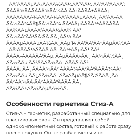
´ÃÂ°ÃÂÃÂµÃÂ»ÃÂÃÂ½ÃÂ¾ÃÂ³ÃÂ¾ ÃÂ°ÃÂºÃÂÃÂ°.
ÃÂÃÂ¾ÃÂÃÂÃÂ¾ÃÂ¼ÃÂ ÃÂ»ÃÂÃÂ±ÃÂÃÂµ
ÃÂÃÂÃÂÃÂ¾ÃÂ¹ÃÂ¼ÃÂ°ÃÂÃÂµÃÂÃÂ¸ÃÂ°ÃÂ»ÃÂ
ÃÂ¼ÃÂ¾ÃÂ¶ÃÂ½ÃÂ¾ ÃÂ²ÃÂµÃÂÃÂ½ÃÂÃÂÃÂ
ÃÂ¾ÃÂ±ÃÂÃÂ°ÃÂÃÂ½ÃÂ¾ ÃÂ²
ÃÂ¼ÃÂ°ÃÂ³ÃÂ°ÃÂ·ÃÂ¸ÃÂ½ ÃÂ²
ÃÂÃÂµÃÂÃÂµÃÂ½ÃÂ¸ÃÂµ 14 ÃÂºÃÂ°ÃÂ»ÃÂµÃÂ½ÃÂ
´ÃÂ°ÃÂÃÂ½ÃÂÃÂ ÃÂ´ÃÂ½ÃÂµÃÂ¹ ÃÂ²
ÃÂÃÂ»ÃÂÃÂÃÂ°ÃÂµ, ÃÂµÃÂÃÂ»ÃÂ¸ ÃÂ¾ÃÂ½ÃÂ¸
ÃÂ½ÃÂµ ÃÂ²ÃÂÃÂ¾ÃÂ´ÃÂÃÂ ÃÂ²
ÃÂÃÂ¿ÃÂ¸ÃÂÃÂ¾ÃÂº ÃÂÃÂ¾ÃÂ²ÃÂ°ÃÂÃÂ¾ÃÂ²,
ÃÂ½ÃÂµ ÃÂ¿ÃÂ¾ÃÂ´ÃÂ»ÃÂµÃÂ¶ÃÂ°ÃÂÃÂ¸ÃÂ
ÃÂ²ÃÂ¾ÃÂ·ÃÂ²ÃÂÃÂ°ÃÂÃÂ ÃÂ¸
ÃÂ¾ÃÂ±ÃÂ¼ÃÂµÃÂ½ÃÂ.
Особенности герметика Стиз-А
Стиз-А – герметик, разработанный специально для
пластиковых окон. Он представляет собой
однокомпонентный состав, готовый к работе сразу
после покупки. Он не разбавляется и не