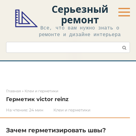
Перейти
Серьезный
к
контенту
ремонт
Все, что вам нужно знать о
ремонте и дизайне интерьера
Поиск:
Главная
»
Клеи и герметики
Герметик victor reinz
На чтение:
24 мин
Клеи и герметики
Зачем герметизировать швы?