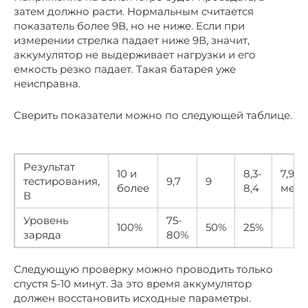
затем должно расти. Нормальным считается
показатель более 9В, но не ниже. Если при
измерении стрелка падает ниже 9В, значит,
аккумулятор не выдерживает нагрузки и его
емкость резко падает. Такая батарея уже
неисправна.
Сверить показатели можно по следующей таблице.
Результат
10 и
8,3-
7,9 и
тестирования,
9,7
9
более
8,4
мен
В
Уровень
75-
100%
50%
25%
заряда
80%
Следующую проверку можно проводить только
спустя 5-10 минут. За это время аккумулятор
должен восстановить исходные параметры.