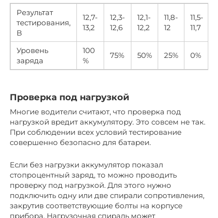
Результат
12,7-
12,3-
12,1-
11,8-
11,5-
тестирования,
13,2
12,6
12,2
12
11,7
В
Уровень
100
75%
50%
25%
0%
заряда
%
Проверка под нагрузкой
Многие водители считают, что проверка под
нагрузкой вредит аккумулятору. Это совсем не так.
При соблюдении всех условий тестирование
совершенно безопасно для батареи.
Если без нагрузки аккумулятор показал
стопроцентный заряд, то можно проводить
проверку под нагрузкой. Для этого нужно
подключить одну или две спирали сопротивления,
закрутив соответствующие болты на корпусе
прибора. Нагрузочная спираль может