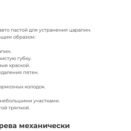
авто пастой для устранения царапин.
ющим образом:
апин.
истую губку.
ные краской.
удаления пятен.
ормозных колодок.
 небольшими участками.
той тряпкой.
ерева механически