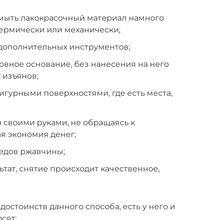
смыть лакокрасочный материал намного
 термически или механически;
 дополнительных инструментов;
овное основание, без нанесения на него
 изъянов;
гурными поверхностями, где есть места,
 своими руками, не обращаясь к
ая экономия денег;
ледов ржавчины;
ат, снятие происходит качественное,
остоинств данного способа, есть у него и
сят: