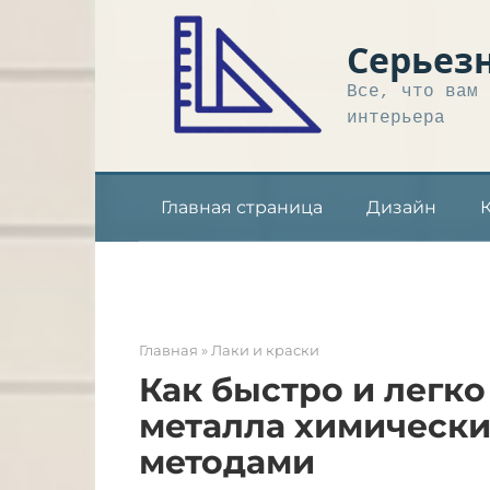
Перейти
к
Серьез
контенту
Все, что вам 
интерьера
Главная страница
Дизайн
Главная
»
Лаки и краски
Как быстро и легко
металла химически
методами