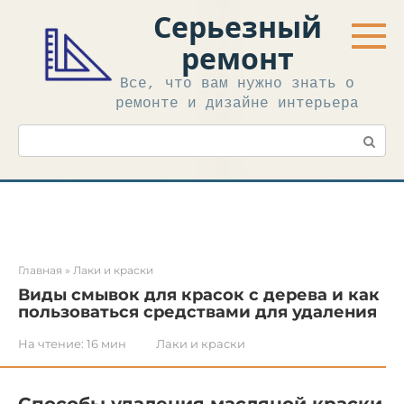
Перейти
Серьезный
к
контенту
ремонт
Все, что вам нужно знать о
ремонте и дизайне интерьера
Поиск:
Главная
»
Лаки и краски
Виды смывок для красок с дерева и как
пользоваться средствами для удаления
На чтение:
16 мин
Лаки и краски